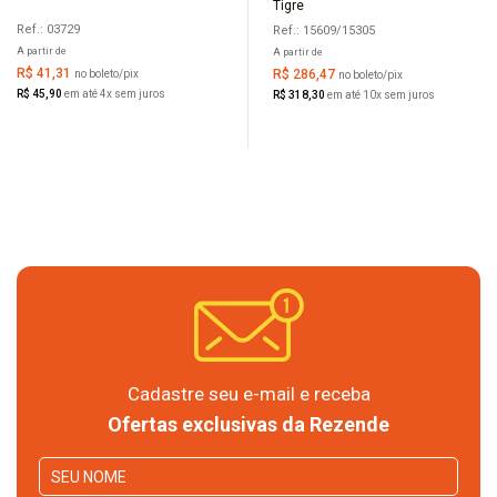
Tigre
Ref.: 03729
Ref.: 15609/15305
A partir de
A partir de
R$ 41,31
R$ 286,47
no boleto/pix
no boleto/pix
R$ 45,90
em até 4x sem juros
R$ 318,30
em até 10x sem juros
Cadastre seu e-mail e receba
Ofertas exclusivas da Rezende