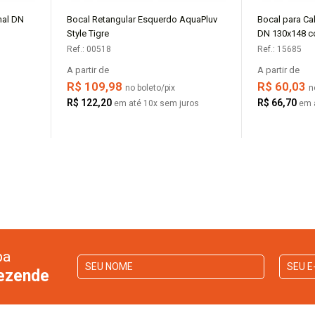
mal DN
Bocal Retangular Esquerdo AquaPluv
Bocal para Ca
COMPRAR
Style Tigre
DN 130x148 co
Laterais Tigre
Ref.: 00518
Ref.: 15685
A partir de
A partir de
R$ 109,98
R$ 60,03
no boleto/pix
n
R$ 122,20
R$ 66,70
em até 10x sem juros
em 
ba
Rezende