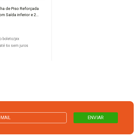
lha de Piso Reforçada
COMPRAR
m Saída inferior e 2
o boleto/pix
até 6x sem juros