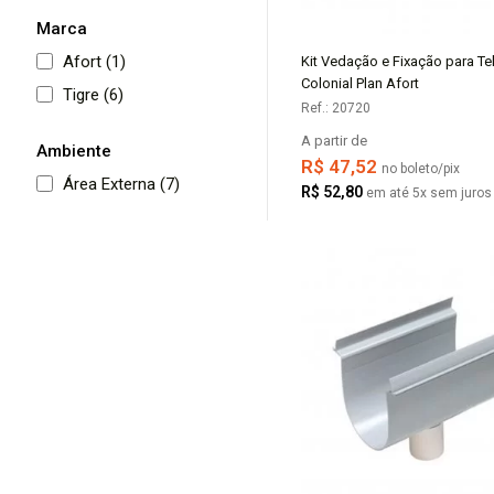
Marca
Afort (1)
Kit Vedação e Fixação para Te
COMPRAR
Colonial Plan Afort
Tigre (6)
Ref.: 20720
A partir de
Ambiente
R$ 47,52
no boleto/pix
Área Externa (7)
R$ 52,80
em até 5x sem juros