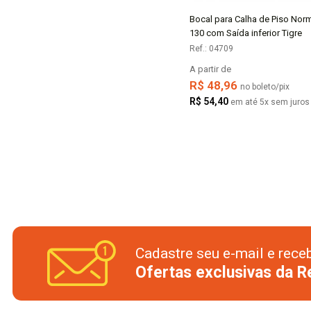
Bocal para Calha de Piso Nor
COMPRAR
130 com Saída inferior Tigre
Ref.: 04709
A partir de
R$ 48,96
no boleto/pix
R$ 54,40
em até 5x sem juros
Cadastre seu e-mail e rece
Ofertas exclusivas da 