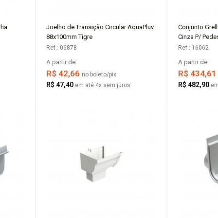
lha
Joelho de Transição Circular AquaPluv
Conjunto Grel
COMPRAR
88x100mm Tigre
Cinza P/ Pedes
Ref.: 06878
Ref.: 16062
A partir de
A partir de
R$ 42,66
R$ 434,6
no boleto/pix
R$ 47,40
R$ 482,90
em até 4x sem juros
em