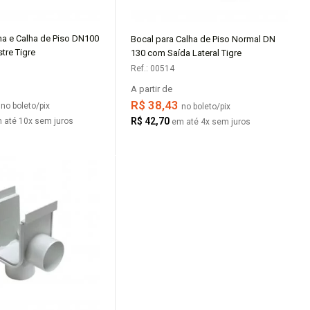
ha e Calha de Piso DN100
Bocal para Calha de Piso Normal DN
COMPRAR
COMPRAR
tre Tigre
130 com Saída Lateral Tigre
Ref.: 00514
A partir de
1
R$ 38,43
no boleto/pix
no boleto/pix
R$ 42,70
 até 10x sem juros
em até 4x sem juros