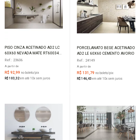
PISO CINZA ACETINADO AD2 LC
PORCELANATO BEGE ACETINADO
COMPRAR
COMPRAR
60X60 NEVADA MATE RT60034
AD2 LE 60X60 CEMENTO AVORIO
EMBRAMACO
Ref.: 23606
Ref.: 24149
A partir de
A partir de
R$ 92,99
R$ 131,79
no boleto/pix
no boleto/pix
R$ 103,32
em até 10x sem juros
R$ 146,43
em até 10x sem juros