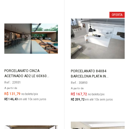
OFERTA
PORCELANATO CINZA
PORCELANATO 84X84
COMPRAR
COMPRAR
ACETINADO AD2 LE 60X60
BARCELONA PLATA IN
CEMENTO GRIGIO
ACETINADO RETIFICADO DELTA
Ref.: 23931
Ref.: 35893
A partir de
A partir de
R$ 131,79
R$ 167,72
no boleto/pix
no boleto/pix
R$ 146,43
em até 10x sem juros
R$ 209,72
em até 10x sem juros