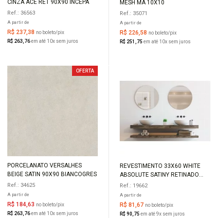
CINZA ACE RET 90X90 INCEPA
MESH MA 10X10
Ref.: 36563
Ref.: 35071
A partir de
A partir de
R$ 237,38
R$ 226,58
no boleto/pix
no boleto/pix
R$ 263,76
em até 10x sem juros
R$ 251,75
em até 10x sem juros
OFERTA
PORCELANATO VERSALHES
REVESTIMENTO 33X60 WHITE
COMPRAR
COMPRAR
BEIGE SATIN 90X90 BIANCOGRES
ABSOLUTE SATINY RETINADO
RT57800 EMBRAMACO
Ref.: 34625
Ref.: 19662
A partir de
A partir de
R$ 184,63
R$ 81,67
no boleto/pix
no boleto/pix
R$ 263,76
em até 10x sem juros
R$ 90,75
em até 9x sem juros