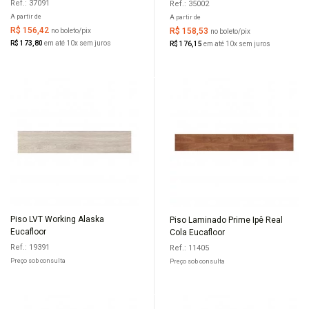
CEMENTO GRAFITE
EMBRAMACO
Ref.: 37091
Ref.: 35002
A partir de
A partir de
R$ 156,42
R$ 158,53
no boleto/pix
no boleto/pix
R$ 173,80
em até 10x sem juros
R$ 176,15
em até 10x sem juros
Piso LVT Working Alaska
Piso Laminado Prime Ipê Real
Eucafloor
Cola Eucafloor
Ref.: 19391
Ref.: 11405
Preço sob consulta
Preço sob consulta