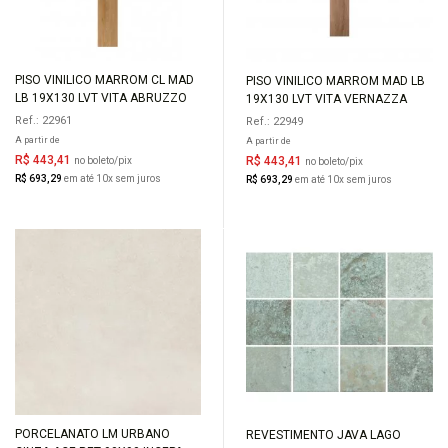
PISO VINILICO MARROM CL MAD
PISO VINILICO MARROM MAD LB
COMPRAR
COMPRAR
LB 19X130 LVT VITA ABRUZZO
19X130 LVT VITA VERNAZZA
Ref.: 22961
Ref.: 22949
A partir de
A partir de
R$ 443,41
R$ 443,41
no boleto/pix
no boleto/pix
R$ 693,29
em até 10x sem juros
R$ 693,29
em até 10x sem juros
PORCELANATO LM URBANO
REVESTIMENTO JAVA LAGO
COMPRAR
COMPRAR