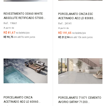
REVESTIMENTO 33X60 WHITE
PORCELANATO CINZA ESC
COMPRAR
COMPRAR
ABSOLUTE RETIFICADO 57500
ACETINADO AD2 LD 83X83
LUX EMBRAMACO
DISTRICT GRAY PLUS 83027
Ref.: 19661
Ref.: 24141
A partir de
A partir de
R$ 81,67
R$ 191,65
no boleto/pix
no boleto/pix
R$ 90,75
em até 9x sem juros
R$ 212,94
em até 10x sem juros
PORCELANATO CINZA
PORCELANATO 71X71 CEMENTO
COMPRAR
COMPRAR
ACETINADO AD2 LE 60X60
AVORIO SATINY 71203