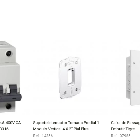
3kA 400V CA
Suporte Interruptor Tomada Predial 1
Caixa de Passag
AR
COMPRAR
33316
Modulo Vertical 4 X 2" Pial Plus
Embutir Tigre
Ref.: 14356
Ref.: 07985