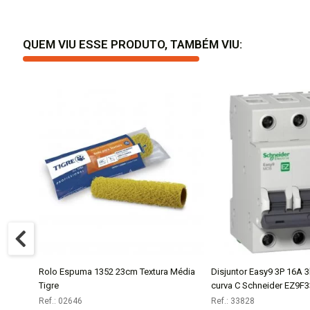
QUEM VIU ESSE PRODUTO, TAMBÉM VIU:
Rolo Espuma 1352 23cm Textura Média
Disjuntor Easy9 3P 16A 
COMPRAR
COMPR
Tigre
curva C Schneider EZ9F
Ref.: 02646
Ref.: 33828