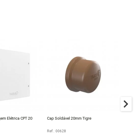
em Elétrica CPT 20
Cap Soldável 20mm Tigre
Joelho 
COMPRAR
COMPRAR
Ref.: 00628
Ref.: 0