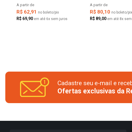
A partir de
A partir de
R$ 62,91
R$ 80,10
no boleto/pix
no boleto/pi
R$ 69,90
R$ 89,00
em até 6x sem juros
em até 8x sem 
Cadastre seu e-mail e rece
Ofertas exclusivas da 