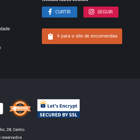
CURTIR
SEGUIR
cidade
Ir para o site de encomendas
o
o, 28, Centro
s reservados