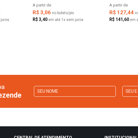
A partir de
A partir de
R$ 3,06
R$ 127,44
x
no boleto/pix
n
R$ 3,40
R$ 141,60
juros
em até 1x sem juros
em a
ba
Rezende
CENTRAL DE ATENDIMENTO
INSTITUCIONAL