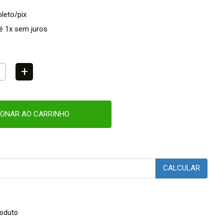
leto/pix
é 1x sem juros
+
IONAR AO CARRINHO
CALCULAR
oduto