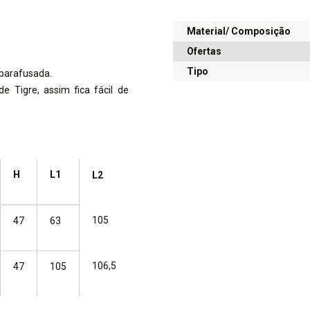
Material/ Composição
Ofertas
Tipo
parafusada.
e Tigre, assim fica fácil de
H
L1
L2
105
47
63
106,5
47
105