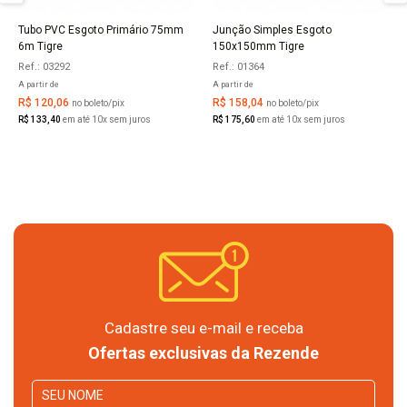
Tubo PVC Esgoto Primário 75mm
Junção Simples Esgoto
COMPRAR
6m Tigre
150x150mm Tigre
Ref.: 03292
Ref.: 01364
A partir de
A partir de
R$ 120,06
R$ 158,04
no boleto/pix
no boleto/pix
R$ 133,40
em até 10x sem juros
R$ 175,60
em até 10x sem juros
Cadastre seu e-mail e receba
Ofertas exclusivas da Rezende