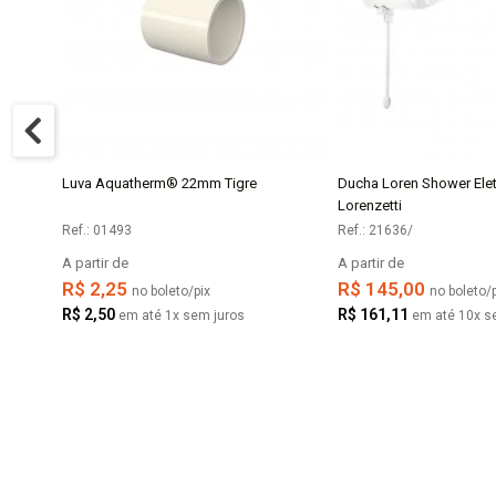
Luva Aquatherm® 22mm Tigre
Ducha Loren Shower Elet
COMPRAR
COMPR
Lorenzetti
Ref.: 01493
Ref.: 21636/
A partir de
A partir de
R$ 2,25
R$ 145,00
no boleto/pix
no boleto/p
R$ 2,50
R$ 161,11
em até 1x sem juros
em até 10x s