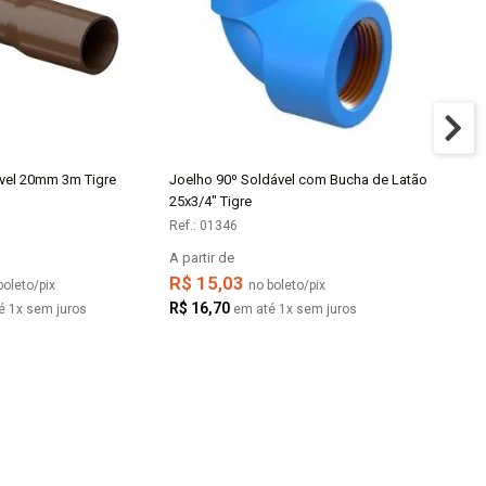
vel 20mm 3m Tigre
Joelho 90º Soldável com Bucha de Latão
Luva d
COMPRAR
25x3/4" Tigre
Ref.: 01346
Ref.: 0
A partir de
A parti
R$ 15,03
R$ 1
boleto/pix
no boleto/pix
R$ 16,70
R$ 14
é 1x sem juros
em até 1x sem juros