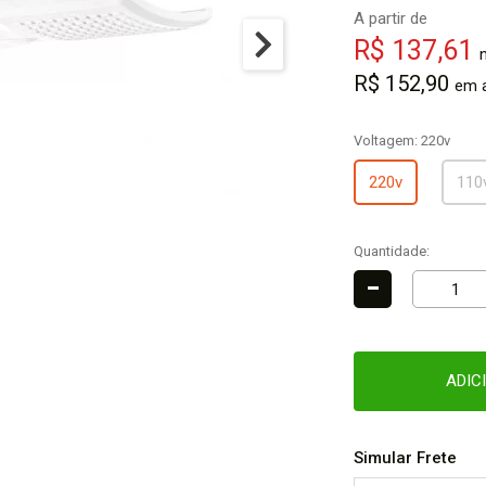
A partir de
R$ 137,61
R$ 152,90
em a
Voltagem:
220v
220v
110
Quantidade:
-
ADIC
Simular Frete