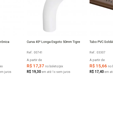
rônica
Curva 45º Longa Esgoto 50mm Tigre
Tubo PVC Soldá
AR
COMPRAR
Ref.: 00741
Ref.: 03307
A partir de
A partir de
R$ 17,37
R$ 15,66
ix
no boleto/pix
no 
R$ 19,30
R$ 17,40
em juros
em até 1x sem juros
em at