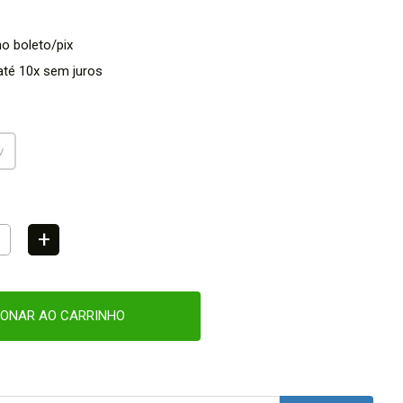
no boleto/pix
té 10x sem juros
v
+
IONAR AO CARRINHO