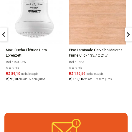
Maxi Ducha Elétrica Ultra
Piso Laminado Carvalho Maiorca
COMPRAR
COMPRAR
Lorenzetti
Prime Click 135,7 x 21,7
Ref.: lo00025
Ref.: 18831
A partir de
A partir de
R$ 89,10
R$ 129,56
no boleto/pix
no boleto/pix
R$ 99,00
em até 9x sem juros
R$ 190,10
em até 10x sem juros