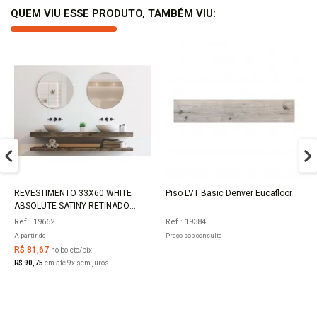
QUEM VIU ESSE PRODUTO, TAMBÉM VIU:
REVESTIMENTO 33X60 WHITE
Piso LVT Basic Denver Eucafloor
COMPRAR
ABSOLUTE SATINY RETINADO
RT57800 EMBRAMACO
Ref.: 19662
Ref.: 19384
A partir de
Preço sob consulta
R$ 81,67
no boleto/pix
R$ 90,75
em até 9x sem juros