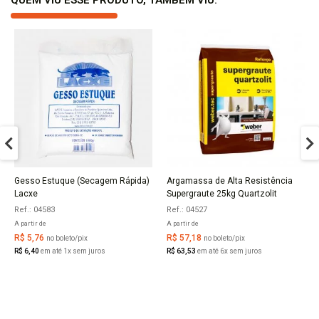
QUEM VIU ESSE PRODUTO, TAMBÉM VIU:
Gesso Estuque (Secagem Rápida)
Argamassa de Alta Resistência
COMPRAR
COMPRAR
Lacxe
Supergraute 25kg Quartzolit
Ref.: 04583
Ref.: 04527
A partir de
A partir de
R$ 5,76
R$ 57,18
no boleto/pix
no boleto/pix
R$ 6,40
em até 1x sem juros
R$ 63,53
em até 6x sem juros