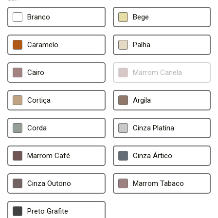
Branco
Bege
Caramelo
Palha
Cairo
Marrom Canela
Cortiça
Argila
Corda
Cinza Platina
Marrom Café
Cinza Ártico
Cinza Outono
Marrom Tabaco
Preto Grafite