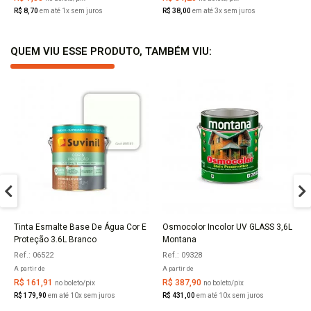
R$ 8,70
em até 1x sem juros
R$ 38,00
em até 3x sem juros
QUEM VIU ESSE PRODUTO, TAMBÉM VIU:
Tinta Esmalte Base De Água Cor E
Osmocolor Incolor UV GLASS 3,6L
COMPRAR
COMPRAR
Proteção 3.6L Branco
Montana
Ref.: 06522
Ref.: 09328
A partir de
A partir de
R$ 161,91
R$ 387,90
no boleto/pix
no boleto/pix
R$ 179,90
em até 10x sem juros
R$ 431,00
em até 10x sem juros