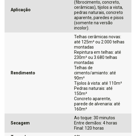
(fibrocimento, concreto,
cerâmicas), tijolos a vista,
Aplicação
pedras naturais, concreto
aparente, paredes e pisos
(somente na versão
incolor).
Telhas cerâmicas novas:
até 125m² ou 2.000 telhas
montadas
Repintura em telhas: até
230m² ou 3.680 telhas
montadas
Telhas de
Rendimento
cimento/amianto: até
90m²
Tijolos à vista: até 110m²
Pedras naturais: até
150m²
Concreto aparente,
parede de alvenaria: até
160m²
Ao toque: 30 minutos
Secagem
Entre demãos: 4 horas
Final: 120 horas