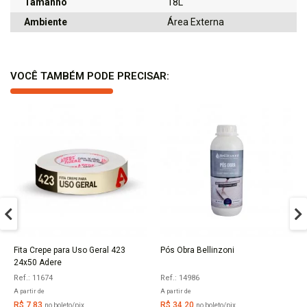
Tamanho
18L
Ambiente
Área Externa
VOCÊ TAMBÉM PODE PRECISAR:
Fita Crepe para Uso Geral 423
Pós Obra Bellinzoni
COMPRAR
COMPRAR
24x50 Adere
Ref.: 11674
Ref.: 14986
A partir de
A partir de
R$ 7,83
R$ 34,20
no boleto/pix
no boleto/pix