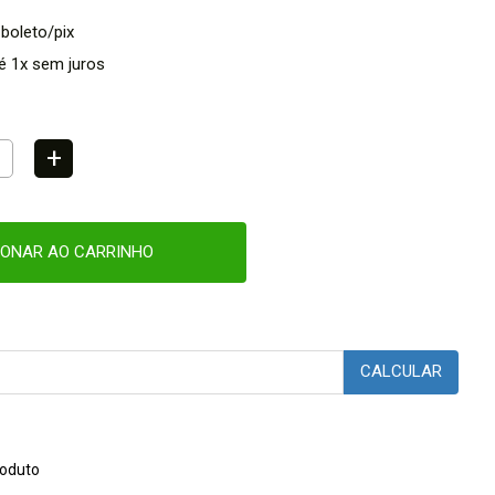
 boleto/pix
é 1x sem juros
+
IONAR AO CARRINHO
CALCULAR
oduto