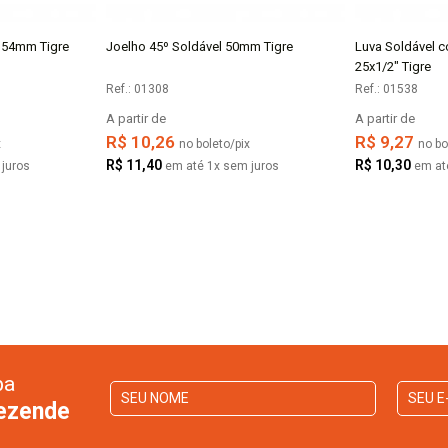
 54mm Tigre
Joelho 45º Soldável 50mm Tigre
Luva Soldável 
AR
COMPRAR
25x1/2" Tigre
Ref.: 01308
Ref.: 01538
A partir de
A partir de
R$ 10,26
R$ 9,27
x
no boleto/pix
no bo
R$ 11,40
R$ 10,30
juros
em até 1x sem juros
em at
ba
Rezende