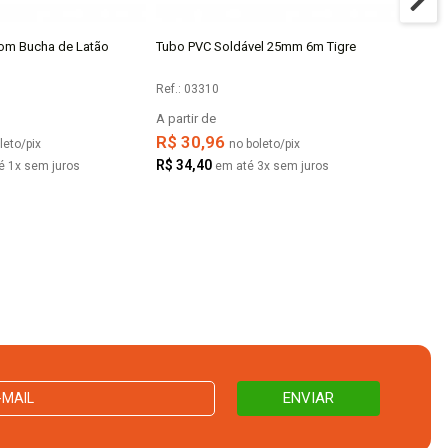
com Bucha de Latão
Tubo PVC Soldável 25mm 6m Tigre
Joelho
COMPRAR
22x1/2"
Ref.: 03310
Ref.: 0
A partir de
A parti
R$ 30,96
R$ 1
leto/pix
no boleto/pix
R$ 34,40
R$ 15
é 1x sem juros
em até 3x sem juros