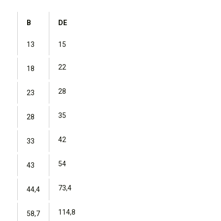
B
DE
13
15
22
18
28
23
35
28
42
33
54
43
73,4
44,4
114,8
58,7