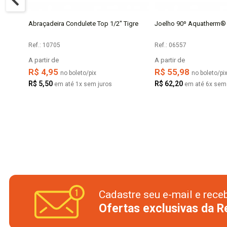
m Tigre
Abraçadeira Condulete Top 1/2" Tigre
Joelho 90º Aquatherm®
COMPRAR
COMPR
Ref.: 10705
Ref.: 06557
A partir de
A partir de
R$ 4,95
R$ 55,98
no boleto/pix
no boleto/pi
R$ 5,50
R$ 62,20
em até 1x sem juros
em até 6x sem 
Cadastre seu e-mail e rece
Ofertas exclusivas da 