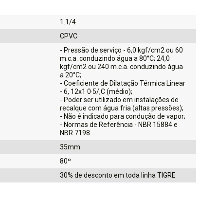
1.1/4
CPVC
- Pressão de serviço - 6,0 kgf/cm2 ou 60
m.c.a. conduzindo água a 80°C; 24,0
kgf/cm2 ou 240 m.c.a. conduzindo água
a 20°C;
- Coeficiente de Dilatação Térmica Linear
- 6, 12x1 0·5/,C (médio);
- Poder ser utilizado em instalações de
recalque com água fria (altas pressões);
- Não é indicado para condução de vapor;
- Normas de Referência - NBR 15884 e
NBR 7198.
35mm
80º
30% de desconto em toda linha TIGRE