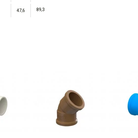
89,3
47,6