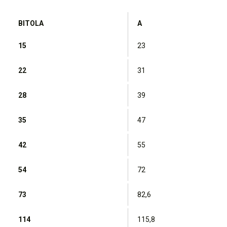
BITOLA
A
15
23
22
31
28
39
35
47
42
55
54
72
73
82,6
114
115,8