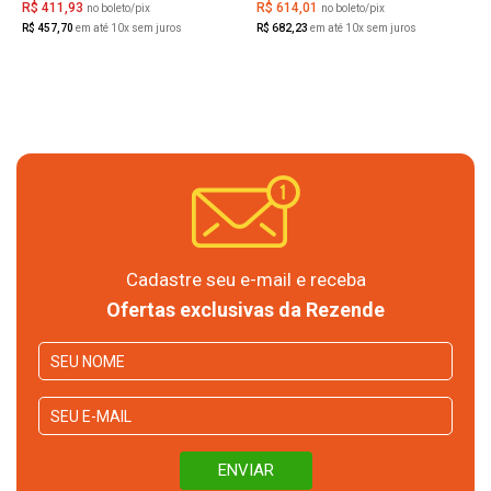
R$ 411,93
R$ 614,01
no boleto/pix
no boleto/pix
R$ 457,70
em até 10x sem juros
R$ 682,23
em até 10x sem juros
Cadastre seu e-mail e receba
Ofertas exclusivas da Rezende