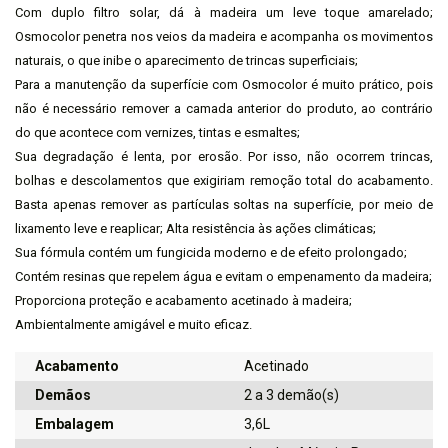
Com duplo filtro solar, dá à madeira um leve toque amarelado;
Osmocolor penetra nos veios da madeira e acompanha os movimentos
naturais, o que inibe o aparecimento de trincas superficiais;
Para a manutenção da superfície com Osmocolor é muito prático, pois
não é necessário remover a camada anterior do produto, ao contrário
do que acontece com vernizes, tintas e esmaltes;
Sua degradação é lenta, por erosão. Por isso, não ocorrem trincas,
bolhas e descolamentos que exigiriam remoção total do acabamento.
Basta apenas remover as partículas soltas na superfície, por meio de
lixamento leve e reaplicar; Alta resistência às ações climáticas;
Sua fórmula contém um fungicida moderno e de efeito prolongado;
Contém resinas que repelem água e evitam o empenamento da madeira;
Proporciona proteção e acabamento acetinado à madeira;
Ambientalmente amigável e muito eficaz.
Acabamento
Acetinado
Demãos
2 a 3 demão(s)
Embalagem
3,6L