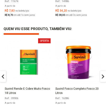
Ref.: 11674
Ref.: 14986
A partir de
A partir de
R$ 7,83
R$ 34,20
no boleto/pix
no boleto/pix
R$ 8,70
em até 1x sem juros
R$ 38,00
em até 3x sem juros
QUEM VIU ESSE PRODUTO, TAMBÉM VIU:
OFERTA
Suvinil Rende E Cobre Muito Fosco
Suvinil Fosco Completo Fosco 20
COMPRAR
COMPRAR
18 Litros
Litros
Ref.: 09906
Ref.: 16386
A partir de
A partir de