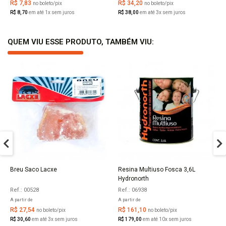
R$ 7,83
R$ 34,20
no boleto/pix
no boleto/pix
R$ 8,70
em até 1x sem juros
R$ 38,00
em até 3x sem juros
QUEM VIU ESSE PRODUTO, TAMBÉM VIU:
Breu Saco Lacxe
Resina Multiuso Fosca 3,6L
COMPRAR
COMPRAR
Hydronorth
Ref.: 00528
Ref.: 06938
A partir de
A partir de
R$ 27,54
R$ 161,10
no boleto/pix
no boleto/pix
R$ 30,60
em até 3x sem juros
R$ 179,00
em até 10x sem juros